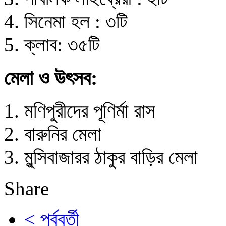
সিনেমা হল : ৩টি
ক্লাব: ৩৫টি
মেলা ও উৎসব:
মণিপুরীদের পূণির্মা রাস
বারুনির মেলা
মুন্সিবাজারর ঠাকুর বাড়ির মেলা
Share
< পূর্ববর্তী