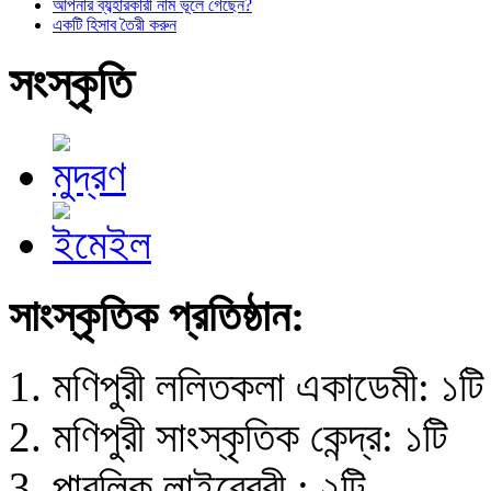
আপনার ব্যব্হারকারী নাম ভূলে গেছেন?
একটি হিসাব তৈরী করুন
সংস্কৃতি
সাংস্কৃতিক প্রতিষ্ঠান:
মণিপুরী ললিতকলা একাডেমী: ১টি
মণিপুরী সাংস্কৃতিক কেন্দ্র: ১টি
পাবলিক লাইব্রেরী : ২টি