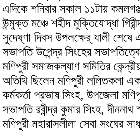
এদিকে শনিবার সকাল ১১টায় কমলগঞ্জ
উন্মুক্ত মঞ্চে শহীদ মুক্তিযোদ্ধা গিরী
সুদেষ্ণা দিবস উপলক্ষের্ যালী শে
সভাপতি উপেন্দ্র সিংহের সভাপতিত্বে
মণিপুরী সমাজকল্যাণ সমিতির কেন্দ্র
অতিথি ছিলেন মণিপুরী ললিতকলা একা
কর্মকর্তা প্রভাষ সিংহ, উপজেলা মণিপু
সভাপতি রবীন্দ্র কুমার সিংহ, দীননাথ 
মণিপুরী মহারাসলীলা সেবা সংঘের সাধা