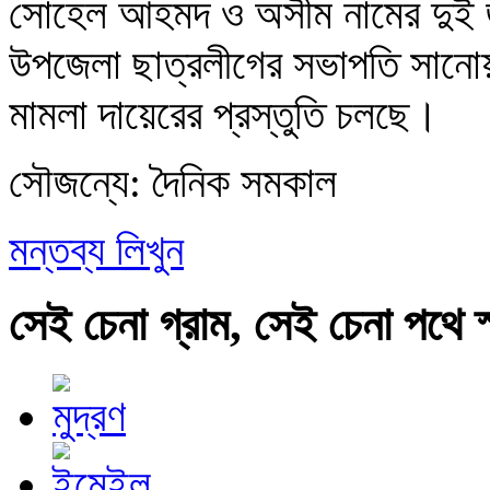
সোহেল আহমদ ও অসীম নামের দুই
উপজেলা ছাত্রলীগের সভাপতি সানোয়
মামলা দায়েরের প্রস্তুতি চলছে।
সৌজন্যে: দৈনিক সমকাল
মন্তব্য লিখুন
সেই চেনা গ্রাম, সেই চেনা পথে স্