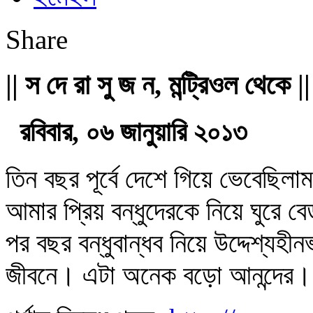
Share
|| স দে রা সু জ ন, মন্ট্রিওল থেকে ||
রবিবার, ০৬ জানুয়ারি ২০১৩
তিন বছর পূর্বে দেশে গিয়ে ভেবেছিলাম 
আমার প্রিয় বন্ধুদেরকে নিয়ে ঘুরে ব
পর বছর বন্ধুবান্ধব নিয়ে উদ্দেশ্যহী
জীবনে। এটা অনেক বড়ো আনন্দের।