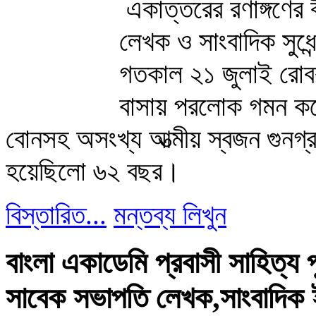
একাত্তরের রণাঙ্গণের ব
লেখক ও সাংবাদিক সুধেন
গতকাল ২১ জুলাই রোবব
বাসায় পরলোক গমন করেন
বোনসহ অসংখ্য আত্মীয় স্বজন গুনগ্
হয়েছিলো ৬২ বছর।
বিস্তারিত...
মন্তব্য লিখুন
বাংলা একাডেমি প্রবাসী সাহিত্য 
সাবেক সভাপতি লেখক,সাংবাদিক