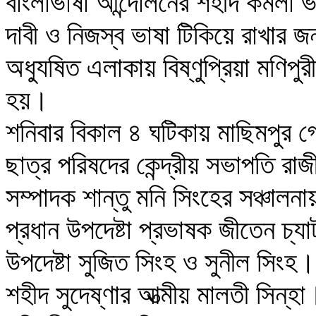
বাংলাভাষা আন্দোলনের শহীদ কমলা ভট
দাবী ও নিজস্ব ভাষা টিকিয়ে রাখার জন
অধ্যুষিত এলাকায় বিষ্ণুপ্রিয়া মণিপু
হয়।
শনিবার বিকাল ৪ ঘটিকায় মাছিমপুর 
ছাত্র পরিষদের কেন্দ্রীয় সভাপতি রা
সম্পাদক শান্তু মনি সিংহের সঞ্চালনা
প্রধান উপদেষ্টা প্রভাষক জীতেন চ্য
উপদেষ্টা সুজিত সিংহ ও সুনীল সিংহ
শহীদ সুদেষ্ণার আত্মীয় মালতী সিন্‌হা