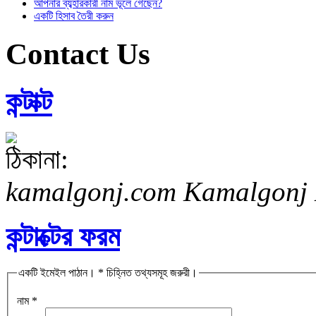
আপনার ব্যব্হারকারী নাম ভূলে গেছেন?
একটি হিসাব তৈরী করুন
Contact Us
কন্টাক্ট
kamalgonj.com
Kamalgonj
কন্টাক্টের ফরম
একটি ইমেইল পাঠান। * চিহ্নিত তথ্যসমূহ জরুরী।
নাম
*