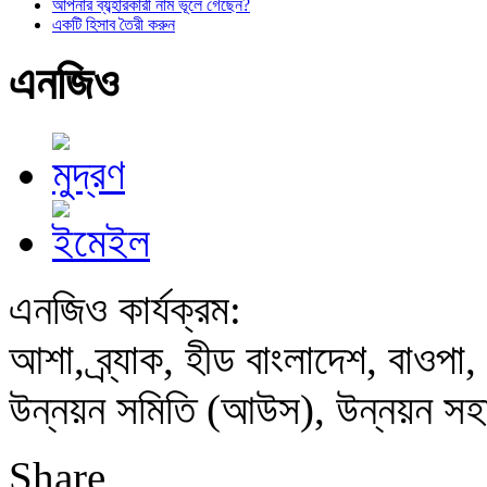
আপনার ব্যব্হারকারী নাম ভূলে গেছেন?
একটি হিসাব তৈরী করুন
এনজিও
এনজিও কার্যক্রম:
আশা, ব্র্যাক, হীড বাংলাদেশ, বাওপা, ক
উন্নয়ন সমিতি (আউস), উন্নয়ন সহ
Share