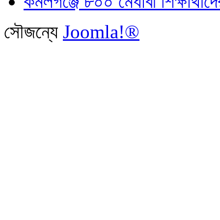
কমলগঞ্জে ৮০০ মেধাবী শিক্ষার্থীদে
সৌজন্যে
Joomla!®