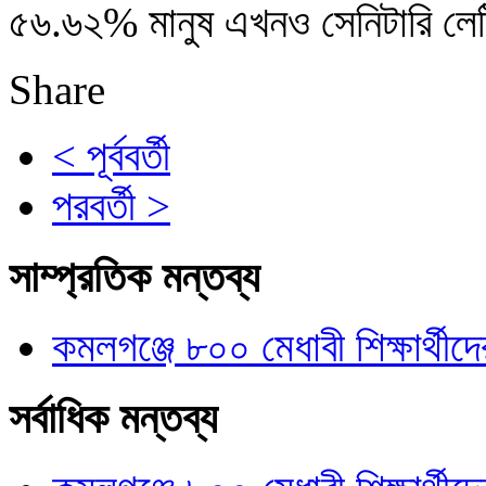
৫৬.৬২% মানুষ এখনও সেনিটারি লেট্
Share
< পূর্ববর্তী
পরবর্তী >
সাম্প্রতিক মন্তব্য
কমলগঞ্জে ৮০০ মেধাবী শিক্ষার্থীদে
সর্বাধিক মন্তব্য