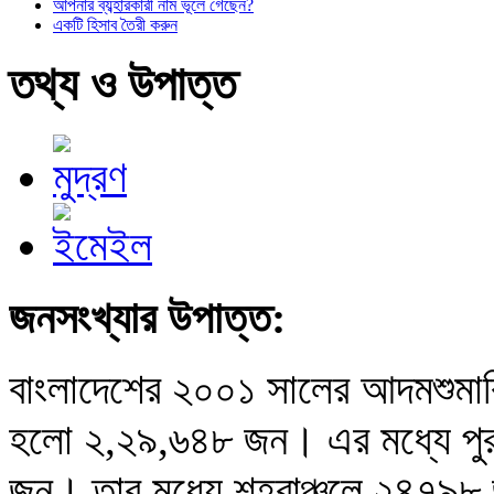
আপনার ব্যব্হারকারী নাম ভূলে গেছেন?
একটি হিসাব তৈরী করুন
তথ্য ও উপাত্ত
জনসংখ্যার উপাত্ত:
বাংলাদেশের ২০০১ সালের আদমশুমার
হলো ২,২৯,৬৪৮ জন। এর মধ্যে পুর
জন। তার মধ্যে শহরাঞ্চলে ২৪৭৯৮