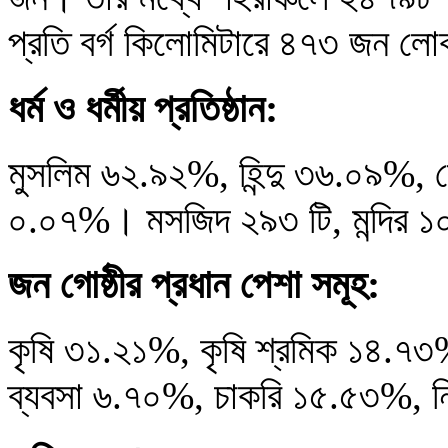
প্রতি বর্গ কিলোমিটারে ৪৭৩ জন ল
ধর্ম ও ধর্মীয় প্রতিষ্ঠান:
মুসলিম ৬২.৯২%, হিন্দু ৩৬.০৯%, ব
০.০৭%। মসজিদ ২৯৩ টি, মন্দির ১০২ 
জন গোষ্ঠীর প্রধান পেশা সমূহ:
কৃষি ৩১.২১%, কৃষি শ্রমিক ১৪.৭৩
ব্যবসা ৬.৭০%, চাকরি ১৫.৫৩%, ন