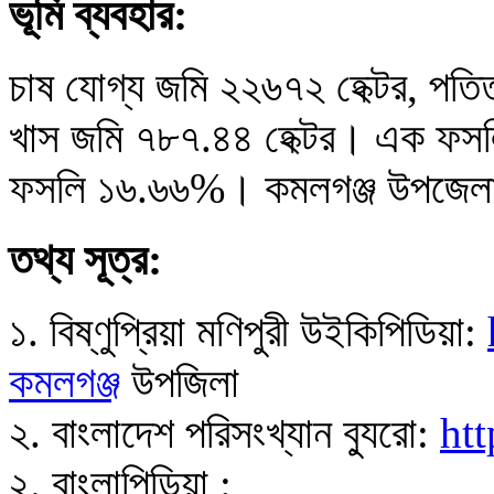
ভূমি ব্যবহার:
চাষ যোগ্য জমি ২২৬৭২ হেক্টর, পতিত
খাস জমি ৭৮৭.৪৪ হেক্টর। এক ফ
ফসলি ১৬.৬৬%। কমলগঞ্জ উপজেলায়
তথ্য সূত্র:
১. বিষ্ণুপ্রিয়া মণিপুরী উইকিপিডিয়া:
কমলগঞ্জ
উপজিলা
২. বাংলাদেশ পরিসংখ্যান ব্যুরো:
ht
২. বাংলাপিডিয়া :