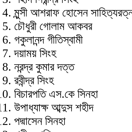
মুন্সী আশরাফ হোসেন সাহিত্যরত্
চৌধুরী গোলাম আকবর
গকুলানন্দ গীতিস্বামী
দয়াময় সিংহ
নরন্দ্র কুমার দত্ত
রবীন্দ্র সিংহ
বিচারপতি এস.কে সিনহা
উপাধ্যাক্ষ আব্দুস শহীদ
পদ্মাসেন সিনহা