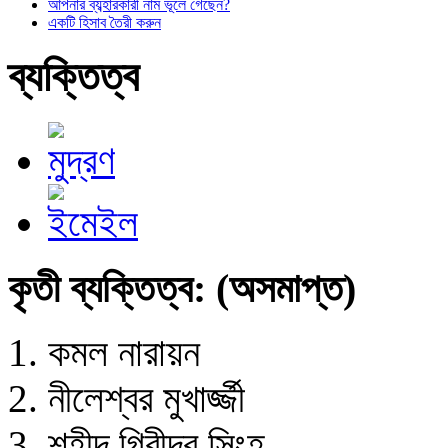
আপনার ব্যব্হারকারী নাম ভূলে গেছেন?
একটি হিসাব তৈরী করুন
ব্যক্তিত্ব
কৃতী ব্যক্তিত্ব: (অসমাপ্ত)
কমল নারায়ন
নীলেশ্বর মুখার্জ্জী
শহীদ গিরীন্দ্র সিংহ